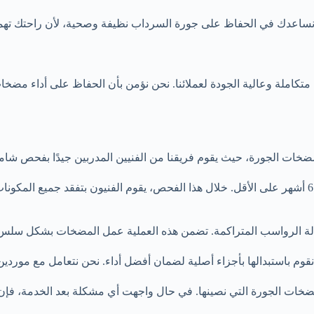
نا نساعدك في الحفاظ على جورة السرداب نظيفة وصحية، لأن راحتك تهمن
كاملة وعالية الجودة لعملائنا. نحن نؤمن بأن الحفاظ على أداء م
ضخات الجورة، حيث يقوم فريقنا من الفنيين المدربين جيدًا بفحص شام
الفحص الدوري: نوصي بإجراء فحص دوري لمضخات الجورة، وذلك كل 6 أشهر على الأقل. خلال هذا الفحص، يق
 الرواسب المتراكمة. تضمن هذه العملية عمل المضخات بشكل سلس وت
 نقوم باستبدالها بأجزاء أصلية لضمان أفضل أداء. نحن نتعامل مع موردين
ات الجورة التي نصينها. في حال واجهت أي مشكلة بعد الخدمة، فإن ف